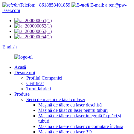
Telefon: +8618853401859
E-mail: a.ren@pw-
laser.com
English
Acasă
Despre noi
Profilul Companiei
Certificat
Turul fabricii
Produse
Seria de mașini de tăiat cu laser
Mașină de tăiere cu laser deschisă
Mașină de tăiat cu laser pentru tuburi
Mașină de tăiere cu laser integrată în plăci și
tuburi
Mașină de tăiere cu laser cu comutare închisă
Mașină de tăiere cu laser 3D