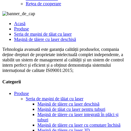
Rețea de cooperare
Acasă
Produse
Seria de mașini de tăiat cu laser
Mașină de tăiere cu laser deschisă
Tehnologia avansată este garanția calității produselor, compania
deține drepturi de proprietate intelectuală complet independente, a
stabilit un sistem de management al calității și un sistem de control
intern perfect și eficient și a obținut demonstrația sistemului
internațional de calitate IS09001:2015;
Categorii
Produse
Seria de mașini de tăiat cu laser
Mașină de tăiere cu laser deschisă
Mașină de tăiat cu laser pentru tuburi
Mașină de tăiere cu laser integrată în plăci și
tuburi
Mașină de tăiere cu laser cu comutare închisă
Mașină de tăiere cu laser 3D