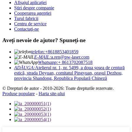
Afișajul aplicației
Știri despre companie
Cooperarea agenției
Turul fabricii
Centru de service
Contactaţi-ne
Aveți nevoie de ajutor? Spuneți-ne
telefon:
+8618853401859
E-MAIL:
a.ren@pw-laser.com
Whatsapp:
+ 8613702087518
ADĂUGA:
Atelierul nr. 1, nr. 5499, a doua șosea de centură
estică, strada Deyuan, comitatul Pingyuan, orașul Dezhou,
provincia Shandong, Republica Populară Chineză
© Drepturi de autor - 2010-2026: Toate drepturile rezervate.
Produse populare
-
Harta site-ului