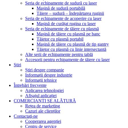
Seria de echipamente de sudură cu laser
Mașină de sudură portabilă
Tăiere – sudură – îndepărtarea ruginii
Seria de echipamente de acoperire cu laser
Mașină de curățat rugina cu laser
Seria de echipamente de tăiere cu plasmă
Mașină de tăiere cu plasmă pe banc
Tăietor cu plasmă portabil
Mașină de tăiere cu plasmă de tip gantry
Tăietor cu plasmă cu linie intersectantă
Alte serii de echipamente pentru tablă
Accesorii pentru echipamente de tăiere cu laser
Ştiri
Știri despre companie
Informații despre industrie
Informații tehnice
Întrebări frecvente
Aplicarea tehnologiei
Afișajul aplicației
COMERCIANTI SE ALĂTURĂ
Rețea de marketing
Cazuri ale clienților
Contactaţi-ne
Cooperarea agenției
Centru de service