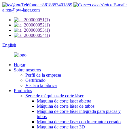
Teléfono: +8618853401859
E-mail:
a.ren@pw-laser.com
English
Hogar
Sobre nosotros
Perfil de la empresa
Certificado
Visita a la fábrica
Productos
Serie de máquinas de corte láser
Máquina de corte láser abierta
Máquina de corte láser de tubos
Máquina de corte láser integrada para placas y
tubos
Máquina de corte láser con interruptor cerrado
Máquina de corte láser 3D