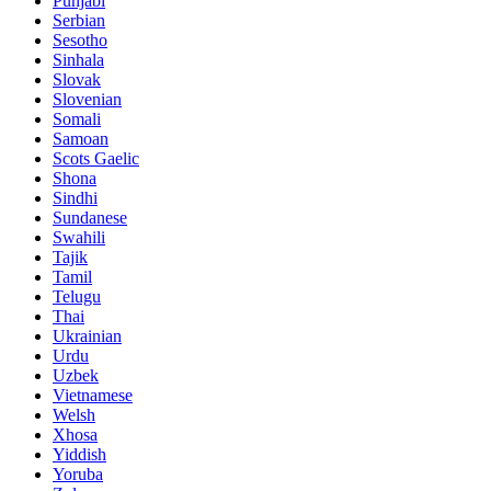
Punjabi
Serbian
Sesotho
Sinhala
Slovak
Slovenian
Somali
Samoan
Scots Gaelic
Shona
Sindhi
Sundanese
Swahili
Tajik
Tamil
Telugu
Thai
Ukrainian
Urdu
Uzbek
Vietnamese
Welsh
Xhosa
Yiddish
Yoruba