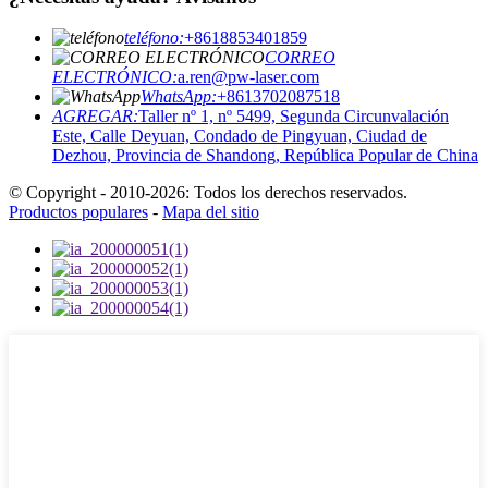
teléfono:
+8618853401859
CORREO
ELECTRÓNICO:
a.ren@pw-laser.com
WhatsApp:
+8613702087518
AGREGAR:
Taller nº 1, nº 5499, Segunda Circunvalación
Este, Calle Deyuan, Condado de Pingyuan, Ciudad de
Dezhou, Provincia de Shandong, República Popular de China
© Copyright - 2010-2026: Todos los derechos reservados.
Productos populares
-
Mapa del sitio