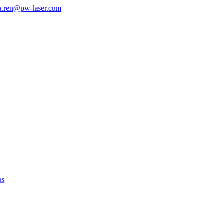
a.ren@pw-laser.com
os