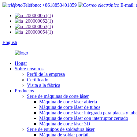
Teléfono: +8618853401859
E-mail: 
English
Hogar
Sobre nosotros
Perfil de la empresa
Certificado
Visita a la fábrica
Productos
Serie de máquinas de corte láser
Máquina de corte láser abierta
Máquina de corte láser de tubos
Máquina de corte láser integrada para placas y tub
Máquina de corte láser con interruptor cerrado
Máquina de corte láser 3D
Serie de equipos de soldadura láser
Máquina de soldar portátil