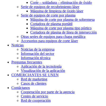
Corte – soldadura – eliminación de óxido
Serie de equipos de recubrimiento láser
Máquina de limpieza de óxido láser
Serie de equipos de corte por plasma
Máquina de corte por plasma de sobremesa
Cortadora de plasma portátil
Máquina de corte por plasma tipo pórtico
Cortadora de plasma de línea de intersección
Otras series de equipos para chapa metálica
Accesorios para equipos de corte láser
Noticias
Noticias de la empresa
Información del sector
Información técnica
Preguntas frecuentes
Aplicación de la tecnología
Visualización de la aplicación
COMERCIANTES SE UNEN
Red de marketing
Casos de clientes
Contáctanos
Cooperación por parte de la agencia
Centro de servicio
Red de cooperación