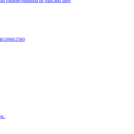
orma rodante/Máquina de marcado láser
040/2060/2560
tc.