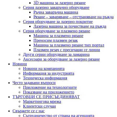
3D машина за лазерно рязане
Серия лазерно заваръчно оборудване
Ръчна заваръчна машина
Рязане – заваряване – отстраняване на ръжда
Серия оборудване за лазерно покритие
Лазерна машина за почистване на ръжда
Серия оборудване за плазмено рязане
Машина за плазмено рязане
Преносим плазмен резак
Машина за плазмено рязане тип портал
Плазмен резач с пресичащи се линии
Други серии оборудване за ламарина
Аксесоари за оборудване за лазерно рязане
Новини
Новини на компанията
Информация за индустрията
Техническа информация
Често задавани въпроси
Приложение на технологиите
Показване на приложението
ТЪРГОВЦИ СЕ ПРИСЪЕДИНЯВАТ
Маркетингова мрежа
Клиентски случаи
Свържете се с нас
Сътрудничество от страна на агенцията