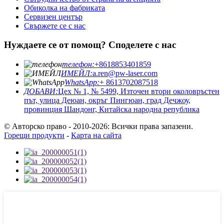
Обиколка на фабриката
Сервизен център
Свържете се с нас
Нуждаете се от помощ? Споделете с нас
телефон:
+8618853401859
ИМЕЙЛ:
a.ren@pw-laser.com
WhatsApp:
+ 8613702087518
ДОБАВИ:
Цех № 1, № 5499, Източен втори околовръстен
път, улица Деюан, окръг Пингюан, град Дечжоу,
провинция Шандонг, Китайска народна република
© Авторско право - 2010-2026: Всички права запазени.
Горещи продукти
-
Карта на сайта