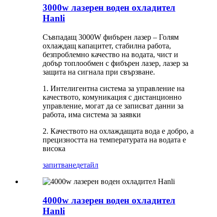
3000w лазерен воден охладител
Hanli
Съвпадащ 3000W фибърен лазер – Голям
охлаждащ капацитет, стабилна работа,
безпроблемно качество на водата, чист и
добър топлообмен с фибърен лазер, лазер за
защита на сигнала при свързване.
1. Интелигентна система за управление на
качеството, комуникация с дистанционно
управление, могат да се записват данни за
работа, има система за заявки
2. Качеството на охлаждащата вода е добро, а
прецизността на температурата на водата е
висока
запитване
детайл
4000w лазерен воден охладител
Hanli