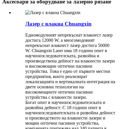
Аксесоари за оборудване за лазерно рязане
Лазер с влакна Chuangxin
Едномодулният непрекъснат влакнест лазер
достига 12000 W, а многомодовият
непрекъснат влакнест лазер достига 50000
W. Chuangxin Laser има 18 години опит в
научноизследователската, развойна и
производствена дейност на влакнести лазери
и високомощни оптични пасивни
устройства. Това е едно от първите местни
предприятия, които реализират
локализацията и вертикалната интеграция на
двете основни технологии на
високомощните оптични пасивни
устройства с влакнести лазери.
Богат опит в научноизследователската и
развойна дейност: С 18 години опит в
научноизследователската и развойна дейност
и производството на влакнести лазери и
мощни оптични пасивни устройства,
компанията притежава над 340 патента в