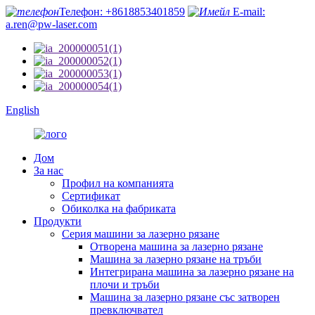
Телефон: +8618853401859
E-mail:
a.ren@pw-laser.com
English
Дом
За нас
Профил на компанията
Сертификат
Обиколка на фабриката
Продукти
Серия машини за лазерно рязане
Отворена машина за лазерно рязане
Машина за лазерно рязане на тръби
Интегрирана машина за лазерно рязане на
плочи и тръби
Машина за лазерно рязане със затворен
превключвател