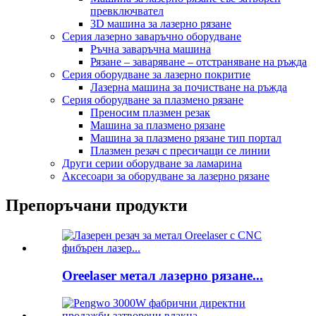
превключвател
3D машина за лазерно рязане
Серия лазерно заваръчно оборудване
Ръчна заваръчна машина
Рязане – заваряване – отстраняване на ръжда
Серия оборудване за лазерно покритие
Лазерна машина за почистване на ръжда
Серия оборудване за плазмено рязане
Преносим плазмен резак
Машина за плазмено рязане
Машина за плазмено рязане тип портал
Плазмен резач с пресичащи се линии
Други серии оборудване за ламарина
Аксесоари за оборудване за лазерно рязане
Препоръчани продукти
Oreelaser метал лазерно рязане...