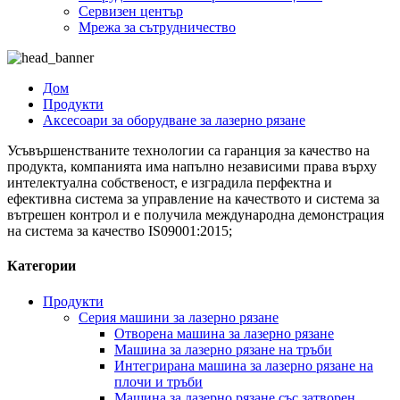
Сервизен център
Мрежа за сътрудничество
Дом
Продукти
Аксесоари за оборудване за лазерно рязане
Усъвършенстваните технологии са гаранция за качество на
продукта, компанията има напълно независими права върху
интелектуална собственост, е изградила перфектна и
ефективна система за управление на качеството и система за
вътрешен контрол и е получила международна демонстрация
на система за качество IS09001:2015;
Категории
Продукти
Серия машини за лазерно рязане
Отворена машина за лазерно рязане
Машина за лазерно рязане на тръби
Интегрирана машина за лазерно рязане на
плочи и тръби
Машина за лазерно рязане със затворен