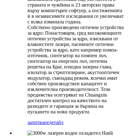
страната и чужбина и 23 авторски права
върху компютърен софтуер, а постиженията
ѝ в независимите изследвания се увеличават
с всяка изминала година.
Собствено произведени оптични устройства
за ядро: Понастоящем, сред високомощните
оптични устройства за ядро, изисквани от
влакнестите лазери, пасивните оптични
устройства за ядро, като например помпа-
източник, синтезатор на помпен лъч,
синтезатор на енергиен лъч, оптична
решетка на Браг, изходна лазерна глава,
изолатор за стриптизиране, акустооптичен
модулатор, съвпадащ режим, всички имат
собствен производствен капацитет и
изключителна производителност. Тези
предимства осигуряват на Chuangxin
достатъчен контрол на качеството на
разходите и гаранция за бързина на
пускането на нови продукти.
запитване
детайл