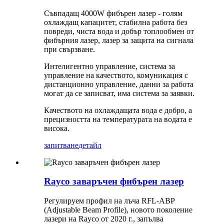
Съвпадащ 4000W фибърен лазер - голям
охлаждащ капацитет, стабилна работа без
повреди, чиста вода и добър топлообмен от
фибърния лазер, лазер за защита на сигнала
при свързване.
Интелигентно управление, система за
управление на качеството, комуникация с
дистанционно управление, данни за работа
могат да се записват, има система за заявки.
Качеството на охлаждащата вода е добро, а
прецизността на температурата на водата е
висока.
запитване
детайл
Rayco заваръчен фибърен лазер
Регулируем профил на лъча RFL-ABP
(Adjustable Beam Profile), новото поколение
лазери на Rayco от 2020 г., запълва