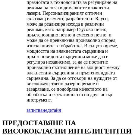
празнотата в технологията за регулиране на
режима на лъча в домашните влакнести
лазери. Персонализираният оптичен
свързващ елемент, разработен от Rayco,
може да реализира изхода в различни
режими, като например Гаусово петно,
пръстеновидно петно ​​и смесено петно, и
може да се превключва произволно според
изискванията за обработка. В същото време,
мощността на влакнестата сърцевина и
пръстеновидната сърцевина може да се
регулира независимо, за да се постигне
произволно съотношение на мощност между
влакнестата сърцевина и пръстеновидната
сърцевина. За да се отговори на нуждите от
висококачествено лазерно рязане и
заваряване, се подобрява качеството на
обработка и ефективността на друг остър
инструмент.
запитване
детайл
ПРЕДОСТАВЯНЕ НА
ВИСОКОКЛАСНИ ИНТЕЛИГЕНТНИ