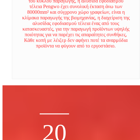
του κύκλου παραγωγής, η αλυσίδα εφοδιασμού
τέλεια Pengwo έχει συνολική έκταση άνω των
80000mm² και σύγχρονο χώρο γραφείων, είναι η
κλίμακα παραγωγής της βιομηχανίας, η διαχείριση της
αλυσίδας εφοδιασμού τέλεια ένας από τους
κατασκευαστές, για την παραγωγή προϊόντων υψηλής
ποιότητας για να παρέχει τις απαραίτητες συνθήκες,
Κάθε κοπή με λέιζερ δεν αφήνει ποτέ τα αναρμόδια
προϊόντα να φύγουν από το εργοστάσιο.
20