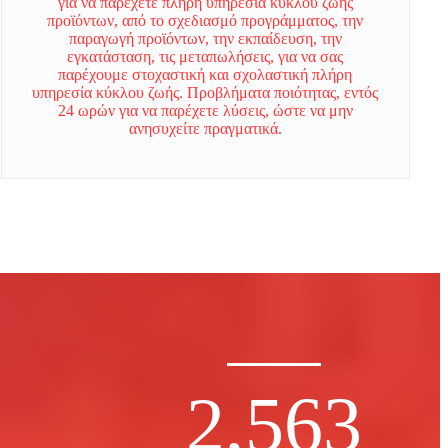
για να παρέχετε πλήρη υπηρεσία κύκλου ζωής
προϊόντων, από το σχεδιασμό προγράμματος, την
παραγωγή προϊόντων, την εκπαίδευση, την
εγκατάσταση, τις μεταπωλήσεις, για να σας
παρέχουμε στοχαστική και σχολαστική πλήρη
υπηρεσία κύκλου ζωής. Προβλήματα ποιότητας, εντός
24 ωρών για να παρέχετε λύσεις, ώστε να μην
ανησυχείτε πραγματικά.
2,563