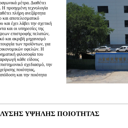
ραγωνικά μέτρα. Διαθέτει
. Η προηγμένη τεχνολογία
ιαθέτει πλήρη ανεξάρτητα
ιο και αποτελεσματικό
 και έχει λάβει την σχετική
τα και οι υπηρεσίες της
έψεων επιστροφής πελατών,
ικό και ακριβή μηχανισμό
ιτουργία των προϊόντων, για
ν οικονομικών οφελών. Η
ιρηματική φιλοσοφία του
παραγωγή κάθε είδους
επιστημονικό σχεδιασμό, την
είρισης ποιότητας,
απόδοση και την ποιότητα
 ΛΥΣΗΣ ΥΨΗΛΗΣ ΠΟΙΟΤΗΤΑΣ