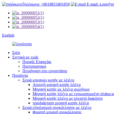
Τηλέφωνο: +8618853401859
E-mail: a.ren@p
English
Σπίτι
Σχετικά με εμάς
Προφίλ Εταιρείας
Πιστοποιητικό
Περιήγηση στο εργοστάσιο
Προϊόντα
Σειρά μηχανών κοπής με λέιζερ
Ανοιχτή μηχανή κοπής λέιζερ
Μηχανή κοπής με λέιζερ σωλήνων
Μηχανή κοπής λέιζερ με ενσωματωμένη πλάκα κ
Μηχανή κοπής λέιζερ με κλειστό διακόπτη
τρισδιάστατη μηχανή κοπής λέιζερ
Σειρά εξοπλισμού συγκόλλησης με λέιζερ
Φορητή μηχανή συγκόλλησης