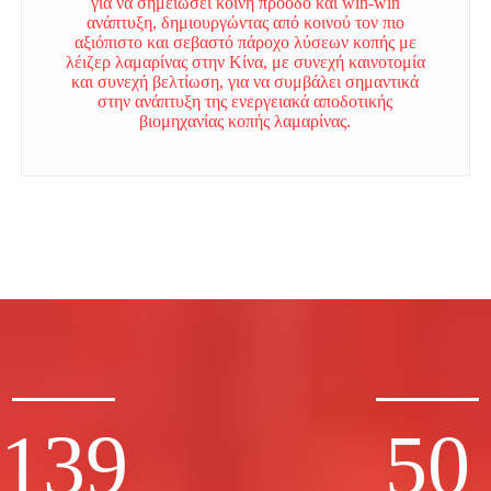
για να σημειώσει κοινή πρόοδο και win-win
ανάπτυξη, δημιουργώντας από κοινού τον πιο
αξιόπιστο και σεβαστό πάροχο λύσεων κοπής με
λέιζερ λαμαρίνας στην Κίνα, με συνεχή καινοτομία
και συνεχή βελτίωση, για να συμβάλει σημαντικά
στην ανάπτυξη της ενεργειακά αποδοτικής
βιομηχανίας κοπής λαμαρίνας.
139
50