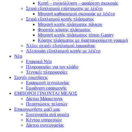
Κοπή – συγκόλληση – αφαίρεση σκουριάς
Σειρά εξοπλισμού επίστρωσης με λέιζερ
Μηχανή καθαρισμού σκουριάς με λέιζερ
Σειρά εξοπλισμού κοπής πλάσματος
Μηχανή κοπής πλάσματος πάγκου
Φορητός κόφτης πλάσματος
Μηχανή κοπής πλάσματος τύπου Gantry
Κόφτης πλάσματος με διασταυρούμενη γραμμή
Άλλες σειρές εξοπλισμού λαμαρίνας
Αξεσουάρ εξοπλισμού κοπής με λέιζερ
Νέα
Εταιρικά Νέα
Πληροφορίες για τον κλάδο
Τεχνικές πληροφορίες
Συχνές ερωτήσεις
Εφαρμογή τεχνολογίας
Εμφάνιση εφαρμογής
ΕΜΠΟΡΟΙ ΓΙΝΟΝΤΑΙ ΜΕΛΟΣ
Δίκτυο Μάρκετινγκ
Περιπτώσεις πελατών
Επικοινωνήστε μαζί μας
Συνεργασία ανά φορέα
Κέντρο υπηρεσιών
Δίκτυο συνεργασίας