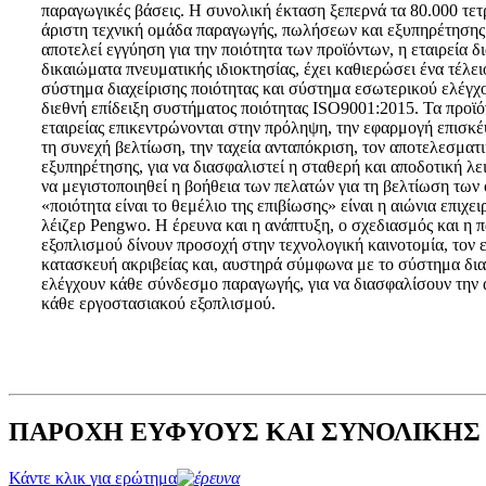
παραγωγικές βάσεις. Η συνολική έκταση ξεπερνά τα 80.000 τετ
άριστη τεχνική ομάδα παραγωγής, πωλήσεων και εξυπηρέτησης
αποτελεί εγγύηση για την ποιότητα των προϊόντων, η εταιρεία δ
δικαιώματα πνευματικής ιδιοκτησίας, έχει καθιερώσει ένα τέλε
σύστημα διαχείρισης ποιότητας και σύστημα εσωτερικού ελέγχου
διεθνή επίδειξη συστήματος ποιότητας ISO9001:2015. Τα προϊόν
εταιρείας επικεντρώνονται στην πρόληψη, την εφαρμογή επισκ
τη συνεχή βελτίωση, την ταχεία ανταπόκριση, τον αποτελεσματ
εξυπηρέτησης, για να διασφαλιστεί η σταθερή και αποδοτική λε
να μεγιστοποιηθεί η βοήθεια των πελατών για τη βελτίωση τω
«ποιότητα είναι το θεμέλιο της επιβίωσης» είναι η αιώνια επιχε
λέιζερ Pengwo. Η έρευνα και η ανάπτυξη, ο σχεδιασμός και η 
εξοπλισμού δίνουν προσοχή στην τεχνολογική καινοτομία, τον 
κατασκευή ακριβείας και, αυστηρά σύμφωνα με το σύστημα διαχ
ελέγχουν κάθε σύνδεσμο παραγωγής, για να διασφαλίσουν την 
κάθε εργοστασιακού εξοπλισμού.
ΠΑΡΟΧΗ ΕΥΦΥΟΥΣ ΚΑΙ ΣΥΝΟΛΙΚΗΣ
Κάντε κλικ για ερώτημα