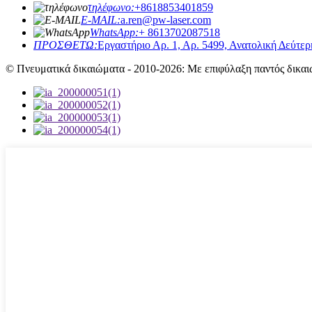
τηλέφωνο:
+8618853401859
E-MAIL:
a.ren@pw-laser.com
WhatsApp:
+ 8613702087518
ΠΡΟΣΘΕΤΩ:
Εργαστήριο Αρ. 1, Αρ. 5499, Ανατολική Δεύτε
© Πνευματικά δικαιώματα - 2010-2026: Με επιφύλαξη παντός δικαι