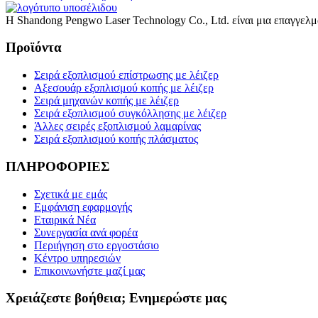
Η Shandong Pengwo Laser Technology Co., Ltd. είναι μια επαγγελμ
Προϊόντα
Σειρά εξοπλισμού επίστρωσης με λέιζερ
Αξεσουάρ εξοπλισμού κοπής με λέιζερ
Σειρά μηχανών κοπής με λέιζερ
Σειρά εξοπλισμού συγκόλλησης με λέιζερ
Άλλες σειρές εξοπλισμού λαμαρίνας
Σειρά εξοπλισμού κοπής πλάσματος
ΠΛΗΡΟΦΟΡΙΕΣ
Σχετικά με εμάς
Εμφάνιση εφαρμογής
Εταιρικά Νέα
Συνεργασία ανά φορέα
Περιήγηση στο εργοστάσιο
Κέντρο υπηρεσιών
Επικοινωνήστε μαζί μας
Χρειάζεστε βοήθεια; Ενημερώστε μας