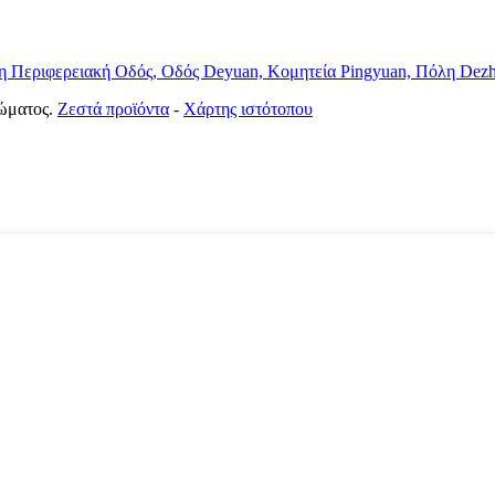
ρη Περιφερειακή Οδός, Οδός Deyuan, Κομητεία Pingyuan, Πόλη Dez
ώματος.
Ζεστά προϊόντα
-
Χάρτης ιστότοπου