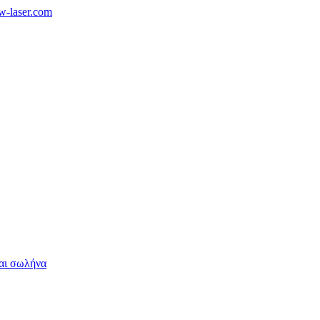
w-laser.com
αι σωλήνα